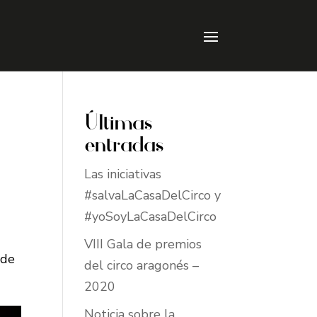
Últimas
entradas
Las iniciativas
#salvaLaCasaDelCirco y
#yoSoyLaCasaDelCirco
VIII Gala de premios
 de
del circo aragonés –
2020
Noticia sobre la