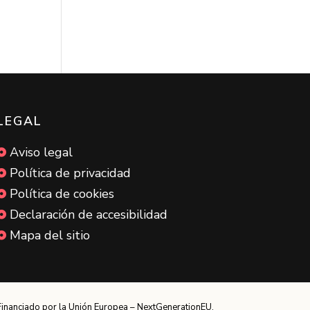
LEGAL
Aviso legal

Política de privacidad

Política de cookies

Declaración de accesibilidad

Mapa del sitio

Financiado por la Unión Europea – NextGenerationEU.