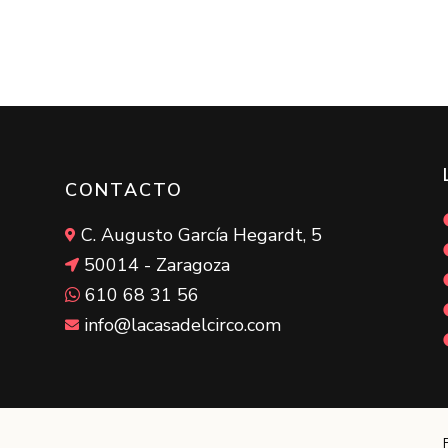
CONTACTO
C. Augusto García Hegardt, 5

50014 - Zaragoza

610 68 31 56

info@lacasadelcirco.com
