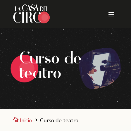
Skip
to
content
Curso de
teatro
Inicio
Curso de teatro

5