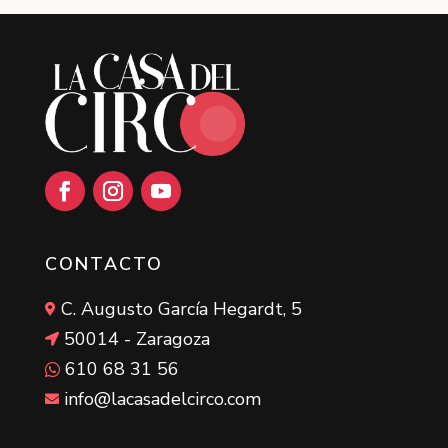
Facebook
Instagram
YouTube
CONTACTO
C. Augusto García Hegardt, 5

50014 - Zaragoza

610 68 31 56

info@lacasadelcirco.com
