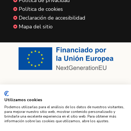
Política de privacidad

Política de cookies

Declaración de accesibilidad

Mapa del sitio

Utilizamos cookies
Podemos utilizarlas para el análisis de los datos de nuestros visitantes,
para mejorar nuestro sitio web, mostrar contenido personalizado y
brindarle una excelente experiencia en el sitio web. Para obtener más
Financiado por la Unión Europea – NextGenerationEU. Sin
información sobre las cookies que utilizamos, abre los ajustes.
embargo, los puntos de vista y las opiniones expresadas
son únicamente los del autor o autores y no reflejan