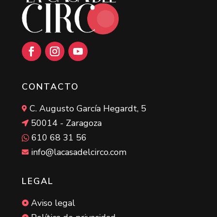
Facebook
Instagram
YouTube
CONTACTO
C. Augusto García Hegardt, 5

50014 - Zaragoza

610 68 31 56

info@lacasadelcirco.com

LEGAL
Aviso legal
